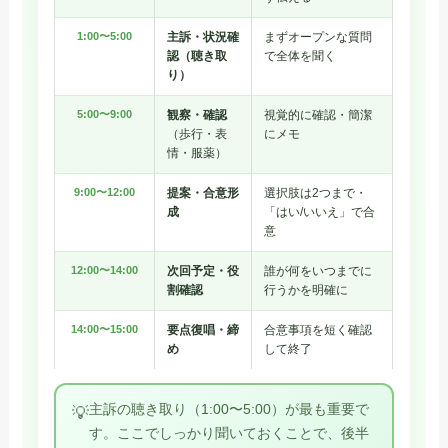
1:00〜5:00
主訴・状況確
まずオープンな質問
認（聴き取
で全体を聞く
り）
5:00〜9:00
観察・確認
視覚的に確認・簡潔
（歩行・表
にメモ
情・服薬）
9:00〜12:00
提案・合意形
選択肢は2つまで・
成
「はい/いいえ」で合
意
12:00〜14:00
次回予定・役
誰が何をいつまでに
割確認
行うかを明確に
14:00〜15:00
要点復唱・締
合意事項を短く確認
め
して終了
主訴の聴き取り（1:00〜5:00）が最も重要で
💡
す。ここでしっかり聞いておくことで、後半