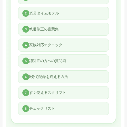
15分タイムモデル
2
軌道修正の言葉集
3
家族対応テクニック
4
認知症の方への質問術
5
5分で記録を終える方法
6
すぐ使えるスクリプト
7
チェックリスト
8