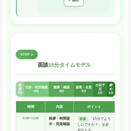
✅ 締め
STEP 2
面談
15分タイムモデル
挨
次回予
締
主訴・状況確認
観察・確認
提案・合意
拶
定
め
4分
4分
3分
1分
2分
1分
時間
内容
ポイント
0:00〜1:00
挨拶・時間提
「15分でよろ
必須
示・同意確認
しいですか？」を必
ず伝える