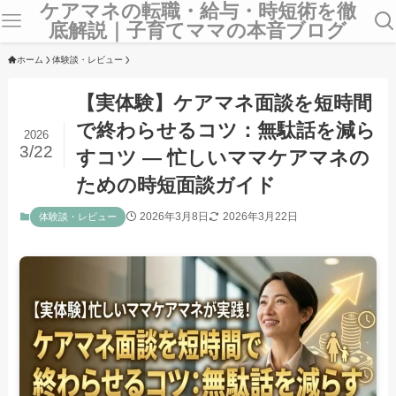
ケアマネの転職・給与・時短術を徹
底解説｜子育てママの本音ブログ
ホーム
体験談・レビュー
【実体験】ケアマネ面談を短時間
で終わらせるコツ：無駄話を減ら
2026
3/22
すコツ — 忙しいママケアマネの
ための時短面談ガイド
2026年3月8日
2026年3月22日
体験談・レビュー