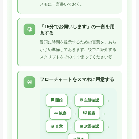
メモに一言書いておく。
「15分でお伺いします」の一言を用
③
意する
冒頭に時間を提示するための言葉を、あら
かじめ準備しておきます。後でご紹介する
スクリプトをそのまま使ってください😊
フローチャートをスマホに用意する
④
→
→
🏁 開始
💬 主訴確認
→
→
👀 観察
💡 提案
→
→
🤝 合意
📅 次回確認