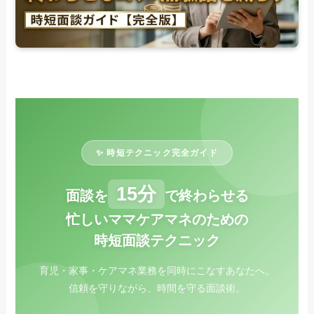
✨ 時短テクニック完全ガイド
15分
面談を
で終わらせる
忙しいママケアマネのための
時短面談テクニック
育児・家事・ケアマネ業務を同時にこなすあなたへ。
信頼を守りながら、時間を守る面談術。