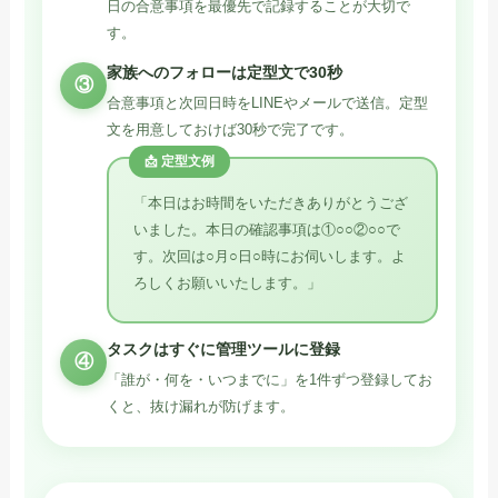
日の合意事項を最優先で記録することが大切で
す。
家族へのフォローは定型文で30秒
③
合意事項と次回日時をLINEやメールで送信。定型
文を用意しておけば30秒で完了です。
📩 定型文例
「本日はお時間をいただきありがとうござ
いました。本日の確認事項は①○○②○○で
す。次回は○月○日○時にお伺いします。よ
ろしくお願いいたします。」
タスクはすぐに管理ツールに登録
④
「誰が・何を・いつまでに」を1件ずつ登録してお
くと、抜け漏れが防げます。