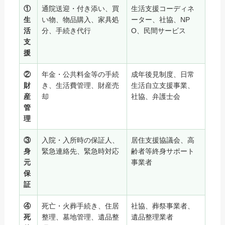
①
通院送迎・付き添い、買
生活支援コーディネ
生
い物、物品購入、家具処
ーター、社協、NP
活
分、手続き代行
O、民間サービス
支
援
②
年金・公共料金等の手続
成年後見制度、日常
財
き、生活費管理、財産売
生活自立支援事業、
産
却
社協、弁護士会
管
理
③
入院・入所時の保証人、
居住支援協議会、高
身
緊急連絡先、緊急時対応
齢者等終身サポート
元
事業者
保
証
④
死亡・火葬手続き、住居
社協、葬祭事業者、
死
整理、墓地管理、遺品整
遺品整理業者