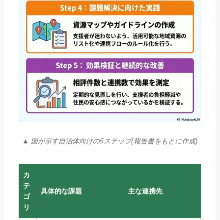
▲ 国が示す自治体向けの5ステップ(報告書をもとに作成)
カ
テ
具体的な課題
主な連携先
ゴ
リ