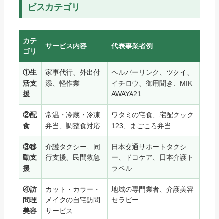
ビスカテゴリ
カテ
サービス内容
代表事業者例
ゴリ
①生
家事代行、外出付
ヘルパーリンク、ツクイ、
活支
添、軽作業
イチロウ、御用聞き、MIK
援
AWAYA21
②配
常温・冷蔵・冷凍
ワタミの宅食、宅配クック
食
弁当、調整食対応
123、まごころ弁当
③移
介護タクシー、同
日本交通サポートタクシ
動支
行支援、民間救急
ー、ドコケア、日本介護ト
援
ラベル
④訪
カット・カラー・
地域の専門業者、介護美容
問理
メイクの自宅訪問
セラピー
美容
サービス