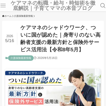
ケアマネの転職・給与・時短術を徹
底解説｜子育てママの本音ブログ
ホーム
介護保険最新情報
ケアマネのシャドウワーク、つ
いに国が認めた｜身寄りのない高
2026
5/16
齢者支援の最新方針と保険外サー
ビス活用法【令和8年5月】
2026年5月16日
介護保険最新情報