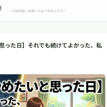
徹
〜定時退勤×副業×お金で家族を守る〜
思った日】それでも続けてよかった、私