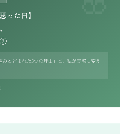
思った日】
、
②
踏みとどまれた3つの理由」と、私が実際に変え
②