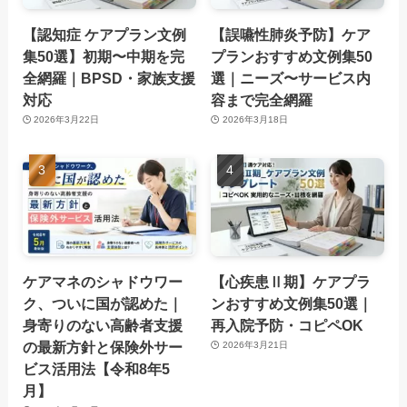
【認知症 ケアプラン文例
【誤嚥性肺炎予防】ケア
集50選】初期〜中期を完
プランおすすめ文例集50
全網羅｜BPSD・家族支援
選｜ニーズ〜サービス内
対応
容まで完全網羅
2026年3月22日
2026年3月18日
ケアマネのシャドウワー
【心疾患Ⅱ期】ケアプラ
ク、ついに国が認めた｜
ンおすすめ文例集50選｜
身寄りのない高齢者支援
再入院予防・コピペOK
の最新方針と保険外サー
2026年3月21日
ビス活用法【令和8年5
月】