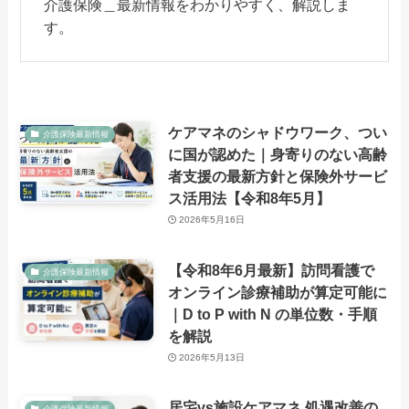
介護保険＿最新情報をわかりやすく、解説しま
す。
ケアマネのシャドウワーク、つい
介護保険最新情報
に国が認めた｜身寄りのない高齢
者支援の最新方針と保険外サービ
ス活用法【令和8年5月】
2026年5月16日
【令和8年6月最新】訪問看護で
介護保険最新情報
オンライン診療補助が算定可能に
｜D to P with N の単位数・手順
を解説
2026年5月13日
居宅vs施設ケアマネ 処遇改善の
介護保険最新情報